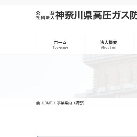
コ
ナ
ン
ビ
テ
ゲ
ン
ー
ツ
シ
へ
ョ
ホーム
法人概要
ス
ン
Top-page
About us
キ
に
ッ
移
プ
動
HOME
事業案内（講習）