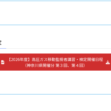
定
【2026年度】高圧ガス移動監視者講習・検定開催日程
（神奈川県開催分 第３回、第４回）