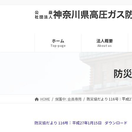
コ
ナ
ン
ビ
テ
ゲ
ン
ー
ツ
シ
へ
ョ
ホーム
法人概要
ス
ン
Top-page
About us
キ
に
ッ
移
プ
動
防災
HOME
保護中: 会員専用
防災協だより 116号：平成2
防災協だより 116号：平成27年1月15日
ダウンロード