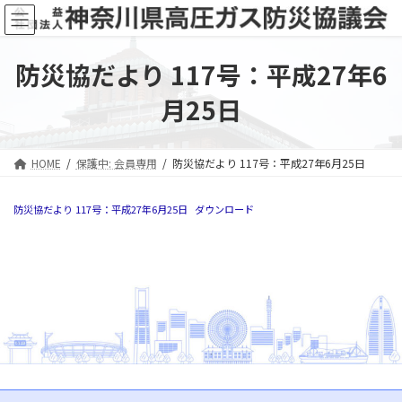
コ
ナ
ン
ビ
テ
ゲ
ン
ー
防災協だより 117号：平成27年6
ツ
シ
へ
ョ
月25日
ス
ン
キ
に
ッ
移
HOME
保護中: 会員専用
防災協だより 117号：平成27年6月25日
プ
動
防災協だより 117号：平成27年6月25日
ダウンロード