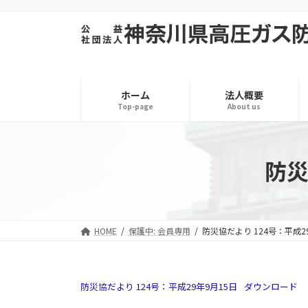
コ
ナ
ン
ビ
テ
ゲ
ン
ー
ツ
シ
へ
ョ
ホーム
法人概要
ス
ン
Top-page
About us
キ
に
ッ
移
プ
動
防災
HOME
保護中: 会員専用
防災協だより 124号：平成2
防災協だより 124号：平成29年9月15日
ダウンロード